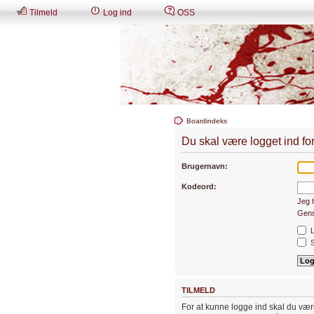
Tilmeld
Log ind
OSS
Boardindeks
Du skal være logget ind fo
Brugernavn:
Kodeord:
Jeg 
Gens
L
S
TILMELD
For at kunne logge ind skal du være