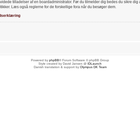
videde tilladelser af en boardadministrator. Før du tilmelder dig bedes du sikre dig
tikker. Læs også reglerne for de forskellige fora når du besøger dem.
dserklæring
Powered by
phpBB
® Forum Software © phpBB Group
Style created by David Jansen @
IDLaunch
Danish translation & support by
Olympus DK Team