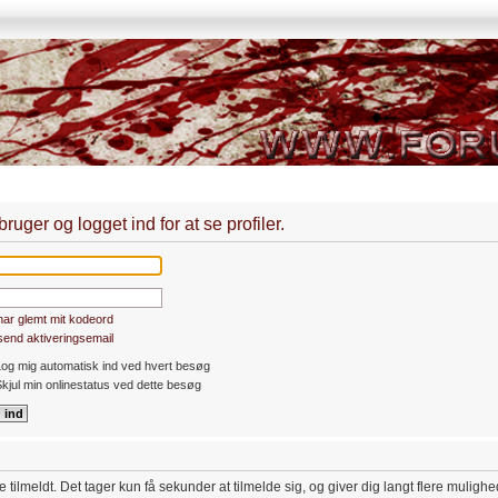
uger og logget ind for at se profiler.
har glemt mit kodeord
end aktiveringsemail
og mig automatisk ind ved hvert besøg
kjul min onlinestatus ved dette besøg
 tilmeldt. Det tager kun få sekunder at tilmelde sig, og giver dig langt flere muligh