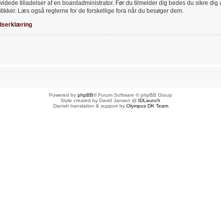
videde tilladelser af en boardadministrator. Før du tilmelder dig bedes du sikre dig
tikker. Læs også reglerne for de forskellige fora når du besøger dem.
dserklæring
Powered by
phpBB
® Forum Software © phpBB Group
Style created by David Jansen @
IDLaunch
Danish translation & support by
Olympus DK Team