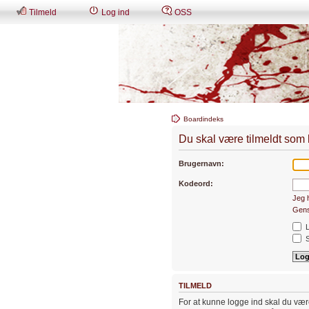
Tilmeld
Log ind
OSS
Boardindeks
Du skal være tilmeldt som br
Brugernavn:
Kodeord:
Jeg 
Gens
L
S
TILMELD
For at kunne logge ind skal du være