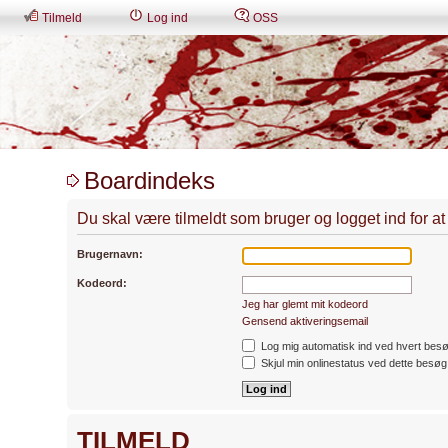
Tilmeld
Log ind
OSS
Boardindeks
Du skal være tilmeldt som bruger og logget ind for at s
Brugernavn:
Kodeord:
Jeg har glemt mit kodeord
Gensend aktiveringsemail
Log mig automatisk ind ved hvert bes
Skjul min onlinestatus ved dette besøg
TILMELD