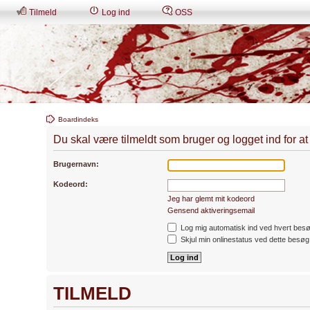
Tilmeld
Log ind
OSS
Boardindeks
Du skal være tilmeldt som bruger og logget ind for at s
Brugernavn:
Kodeord:
Jeg har glemt mit kodeord
Gensend aktiveringsemail
Log mig automatisk ind ved hvert bes
Skjul min onlinestatus ved dette besøg
TILMELD