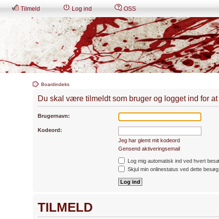
Tilmeld
Log ind
OSS
Boardindeks
Du skal være tilmeldt som bruger og logget ind for at s
Brugernavn:
Kodeord:
Jeg har glemt mit kodeord
Gensend aktiveringsemail
Log mig automatisk ind ved hvert bes
Skjul min onlinestatus ved dette besøg
TILMELD