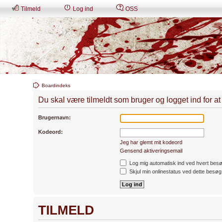
Tilmeld
Log ind
OSS
Boardindeks
Du skal være tilmeldt som bruger og logget ind for at s
Brugernavn:
Kodeord:
Jeg har glemt mit kodeord
Gensend aktiveringsemail
Log mig automatisk ind ved hvert bes
Skjul min onlinestatus ved dette besøg
TILMELD