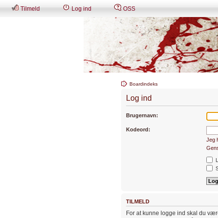
Tilmeld
Log ind
OSS
Boardindeks
Log ind
Brugernavn:
Kodeord:
Jeg 
Gens
L
S
TILMELD
For at kunne logge ind skal du være