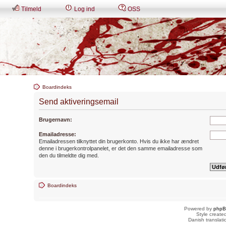
Tilmeld
Log ind
OSS
Boardindeks
Send aktiveringsemail
Brugernavn:
Emailadresse:
Emailadressen tilknyttet din brugerkonto. Hvis du ikke har ændret
denne i brugerkontrolpanelet, er det den samme emailadresse som
den du tilmeldte dig med.
Boardindeks
Powered by
php
Style creat
Danish translat