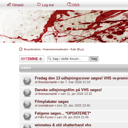
Tilmeld
Log ind
OSS
Boardindeks
‹
Kræmmermarkedet
‹
Køb (Buy)
Skriv et nyt emne
EMNER
Fredag den 13 udlejningscover søges! VHS re-premi
af
thomasmartin
» lør 7. mar 2026 21:10
Danske udlejningsfilm på VHS søges!
af
thomasmartin
» søn 11. jan 2026 13:32
Filmplakater søges
af
snorlaksen
» tors 25. dec 2025 23:40
Følgene søges... *OPDATERET*
af
Film-Fyren
» søn 28. jan 2024 21:45
winnetou & old shatterhand vhs