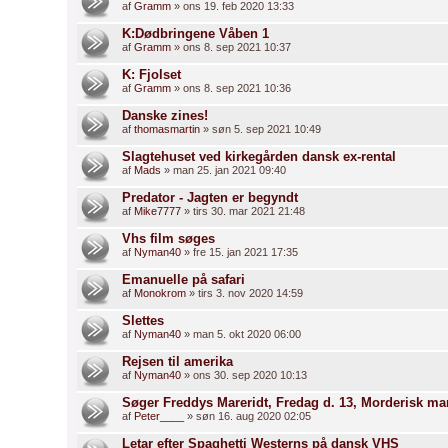
af
Gramm
» ons 19. feb 2020 13:33
K:Dødbringene Våben 1
af
Gramm
» ons 8. sep 2021 10:37
K: Fjolset
af
Gramm
» ons 8. sep 2021 10:36
Danske zines!
af
thomasmartin
» søn 5. sep 2021 10:49
Slagtehuset ved kirkegården dansk ex-rental
af
Mads
» man 25. jan 2021 09:40
Predator - Jagten er begyndt
af
Mike7777
» tirs 30. mar 2021 21:48
Vhs film søges
af
Nyman40
» fre 15. jan 2021 17:35
Emanuelle på safari
af
Monokrom
» tirs 3. nov 2020 14:59
Slettes
af
Nyman40
» man 5. okt 2020 06:00
Rejsen til amerika
af
Nyman40
» ons 30. sep 2020 10:13
Søger Freddys Mareridt, Fredag d. 13, Morderisk mare
af
Peter____
» søn 16. aug 2020 02:05
Letar efter Spaghetti Westerns på dansk VHS