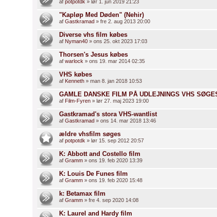
af
potpotdk
» lør 1. jun 2019 21:23
"Kapløp Med Døden" (Nehir)
af
Gastkramad
» fre 2. aug 2013 20:00
Diverse vhs film købes
af
Nyman40
» ons 25. okt 2023 17:03
Thorsen's Jesus købes
af
warlock
» ons 19. mar 2014 02:35
VHS købes
af
Kenneth
» man 8. jan 2018 10:53
GAMLE DANSKE FILM PÅ UDLEJNINGS VHS SØGES
af
Film-Fyren
» lør 27. maj 2023 19:00
Gastkramad's stora VHS-wantlist
af
Gastkramad
» ons 14. mar 2018 13:46
ældre vhsfilm søges
af
potpotdk
» lør 15. sep 2012 20:57
K: Abbott and Costello film
af
Gramm
» ons 19. feb 2020 13:39
K: Louis De Funes film
af
Gramm
» ons 19. feb 2020 15:48
k: Betamax film
af
Gramm
» fre 4. sep 2020 14:08
K: Laurel and Hardy film