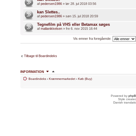
af
pedersen1986
» lør 28. jul 2018 03:56
kan Slettes..
af
pedersen1986
» søn 15. jul 2018 20:59
Tegnefilm på VHS eller Betamax søges
af
mallanikkelsen
» fre 6. nov 2015 16:44
Vis emner fra foregående:
Tilbage til Boardindeks
INFORMATION
Boardindeks
‹
Kræmmermarkedet
‹
Køb (Buy)
HVEM ER ONLINE
Brugere der læser dette forum: Ingen og 3 gæster
Powered by
php
FORUMTILLADELSER
Style creat
Danish translat
Du
kan ikke
skrive nye emner
Du
kan ikke
besvare emner
Du
kan ikke
redigere dine indlæg
Du
kan ikke
slette dine indlæg
Du
kan ikke
vedhæfte filer