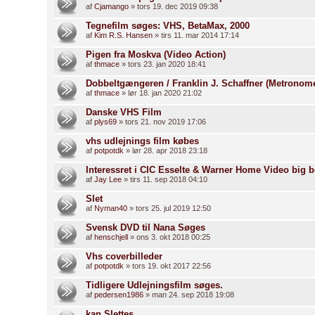
af
Cjamango
» tors 19. dec 2019 09:38
Tegnefilm søges: VHS, BetaMax, 2000
af
Kim R.S. Hansen
» tirs 11. mar 2014 17:14
Pigen fra Moskva (Video Action)
af
thmace
» tors 23. jan 2020 18:41
Dobbeltgængeren / Franklin J. Schaffner (Metrono
af
thmace
» lør 18. jan 2020 21:02
Danske VHS Film
af
plys69
» tors 21. nov 2019 17:06
vhs udlejnings film købes
af
potpotdk
» lør 28. apr 2018 23:18
Interessret i CIC Esselte & Warner Home Video big 
af
Jay Lee
» tirs 11. sep 2018 04:10
Slet
af
Nyman40
» tors 25. jul 2019 12:50
Svensk DVD til Nana Søges
af
henschjell
» ons 3. okt 2018 00:25
Vhs coverbilleder
af
potpotdk
» tors 19. okt 2017 22:56
Tidligere Udlejningsfilm søges.
af
pedersen1986
» man 24. sep 2018 19:08
kan Slettes..