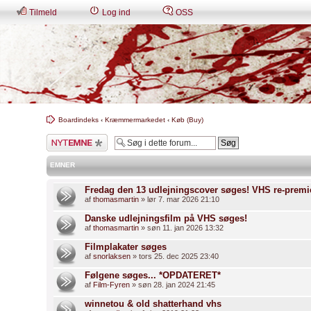
Tilmeld
Log ind
OSS
Boardindeks
‹
Kræmmermarkedet
‹
Køb (Buy)
Skriv et nyt emne
EMNER
Fredag den 13 udlejningscover søges! VHS re-premi
af
thomasmartin
» lør 7. mar 2026 21:10
Danske udlejningsfilm på VHS søges!
af
thomasmartin
» søn 11. jan 2026 13:32
Filmplakater søges
af
snorlaksen
» tors 25. dec 2025 23:40
Følgene søges... *OPDATERET*
af
Film-Fyren
» søn 28. jan 2024 21:45
winnetou & old shatterhand vhs