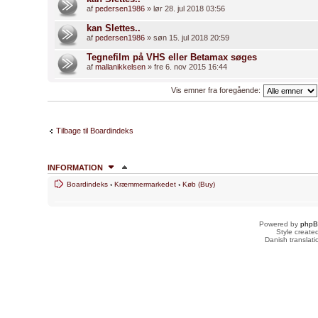
af
pedersen1986
» lør 28. jul 2018 03:56
kan Slettes..
af
pedersen1986
» søn 15. jul 2018 20:59
Tegnefilm på VHS eller Betamax søges
af
mallanikkelsen
» fre 6. nov 2015 16:44
Vis emner fra foregående:
Tilbage til Boardindeks
INFORMATION
Boardindeks
‹
Kræmmermarkedet
‹
Køb (Buy)
HVEM ER ONLINE
Brugere der læser dette forum: Ingen og 5 gæster
Powered by
php
FORUMTILLADELSER
Style creat
Danish translat
Du
kan ikke
skrive nye emner
Du
kan ikke
besvare emner
Du
kan ikke
redigere dine indlæg
Du
kan ikke
slette dine indlæg
Du
kan ikke
vedhæfte filer