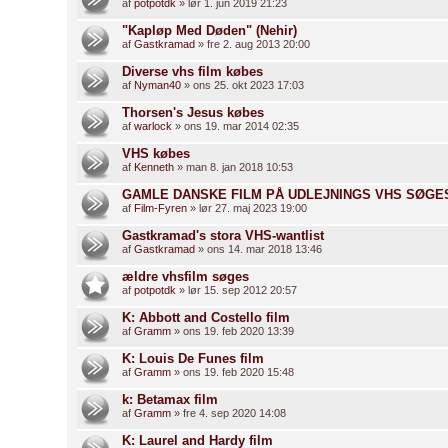
af
potpotdk
» lør 1. jun 2019 21:23
"Kapløp Med Døden" (Nehir)
af
Gastkramad
» fre 2. aug 2013 20:00
Diverse vhs film købes
af
Nyman40
» ons 25. okt 2023 17:03
Thorsen's Jesus købes
af
warlock
» ons 19. mar 2014 02:35
VHS købes
af
Kenneth
» man 8. jan 2018 10:53
GAMLE DANSKE FILM PÅ UDLEJNINGS VHS SØGES
af
Film-Fyren
» lør 27. maj 2023 19:00
Gastkramad's stora VHS-wantlist
af
Gastkramad
» ons 14. mar 2018 13:46
ældre vhsfilm søges
af
potpotdk
» lør 15. sep 2012 20:57
K: Abbott and Costello film
af
Gramm
» ons 19. feb 2020 13:39
K: Louis De Funes film
af
Gramm
» ons 19. feb 2020 15:48
k: Betamax film
af
Gramm
» fre 4. sep 2020 14:08
K: Laurel and Hardy film