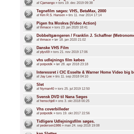
af
Cjamango
» tors 19. dec 2019 09:38
Tegnefilm søges: VHS, BetaMax, 2000
af
Kim R.S. Hansen
» tirs 11. mar 2014 17:14
Pigen fra Moskva (Video Action)
af
thmace
» tors 23. jan 2020 18:41
Dobbeltgængeren / Franklin J. Schaffner (Metrono
af
thmace
» lør 18. jan 2020 21:02
Danske VHS Film
af
plys69
» tors 21. nov 2019 17:06
vhs udlejnings film købes
af
potpotdk
» lør 28. apr 2018 23:18
Interessret i CIC Esselte & Warner Home Video big 
af
Jay Lee
» tirs 11. sep 2018 04:10
Slet
af
Nyman40
» tors 25. jul 2019 12:50
Svensk DVD til Nana Søges
af
henschjell
» ons 3. okt 2018 00:25
Vhs coverbilleder
af
potpotdk
» tors 19. okt 2017 22:56
Tidligere Udlejningsfilm søges.
af
pedersen1986
» man 24. sep 2018 19:08
kan Slettes..