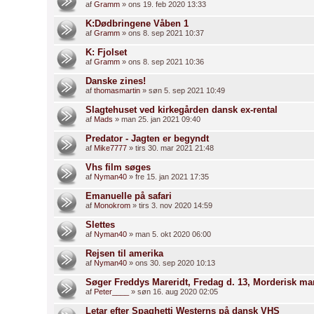
af
Gramm
» ons 19. feb 2020 13:33
K:Dødbringene Våben 1
af
Gramm
» ons 8. sep 2021 10:37
K: Fjolset
af
Gramm
» ons 8. sep 2021 10:36
Danske zines!
af
thomasmartin
» søn 5. sep 2021 10:49
Slagtehuset ved kirkegården dansk ex-rental
af
Mads
» man 25. jan 2021 09:40
Predator - Jagten er begyndt
af
Mike7777
» tirs 30. mar 2021 21:48
Vhs film søges
af
Nyman40
» fre 15. jan 2021 17:35
Emanuelle på safari
af
Monokrom
» tirs 3. nov 2020 14:59
Slettes
af
Nyman40
» man 5. okt 2020 06:00
Rejsen til amerika
af
Nyman40
» ons 30. sep 2020 10:13
Søger Freddys Mareridt, Fredag d. 13, Morderisk mare
af
Peter____
» søn 16. aug 2020 02:05
Letar efter Spaghetti Westerns på dansk VHS