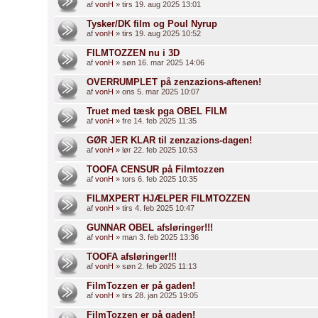
af
vonH
» tirs 19. aug 2025 13:01
Tysker/DK film og Poul Nyrup
af
vonH
» tirs 19. aug 2025 10:52
FILMTOZZEN nu i 3D
af
vonH
» søn 16. mar 2025 14:06
OVERRUMPLET på zenzazions-aftenen!
af
vonH
» ons 5. mar 2025 10:07
Truet med tæsk pga OBEL FILM
af
vonH
» fre 14. feb 2025 11:35
GØR JER KLAR til zenzazions-dagen!
af
vonH
» lør 22. feb 2025 10:53
TOOFA CENSUR på Filmtozzen
af
vonH
» tors 6. feb 2025 10:35
FILMXPERT HJÆLPER FILMTOZZEN
af
vonH
» tirs 4. feb 2025 10:47
GUNNAR OBEL afsløringer!!!
af
vonH
» man 3. feb 2025 13:36
TOOFA afsløringer!!!
af
vonH
» søn 2. feb 2025 11:13
FilmTozzen er på gaden!
af
vonH
» tirs 28. jan 2025 19:05
FilmTozzen er på gaden!