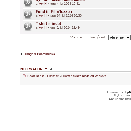
af
vonH
» tors 4. jul 2024 12:41
Fund til FilmTozzen
af
vonH
» søn 14. jul 2024 20:36
T-shirt mindet
af
vonH
» ons 3. jul 2024 12:49
Vis emner fra foregående:
Tilbage til Boardindeks
INFORMATION
Boardindeks
‹
Filmsnak
‹
Filmmagasiner, blogs og websites
HVEM ER ONLINE
Brugere der læser dette forum: Ingen og 2 gæster
Powered by
php
FORUMTILLADELSER
Style creat
Danish translat
Du
kan ikke
skrive nye emner
Du
kan ikke
besvare emner
Du
kan ikke
redigere dine indlæg
Du
kan ikke
slette dine indlæg
Du
kan ikke
vedhæfte filer