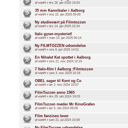
af
vonH
» tirs 28. jan 2025 19:03
35 mm Kannibaler i Aalborg
af
vonH
» ons 22. jan 2025 00:09
Ny studievært på Filmtozzen
af
vonH
» tirs 14. jan 2025 22:34
Italo gyser-mysteriet!
af
vonH
» man 13. jan 2025 00:14
Ny FILMTOZZEN udsendelse
af
vonH
» ons 8. jan 2025 14:01
En Nihalet Kat spottet i Aalborg
af
vonH
» tors 21. nov 2024 12:15
7 Italo-film I Aalborg :Filmtozzen
af
vonH
» søn 3. nov 2024 10:18
OBEL sager til Kent og Co
af
vonH
» lør 2. nov 2024 10:07
FilmTozzen anno 1965
af
vonH
» tirs 29. okt 2024 19:03
FilmTozzen møder Mr KinoGrafen
af
vonH
» lør 5. okt 2024 09:09
Film fanzines lever
af
vonH
» søn 21. jul 2024 10:08
Ny FilmTozzen udsendelse