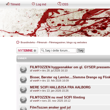
Tilmeld
Log ind
OSS
Boardindeks
‹
Filmsnak
‹
Filmmagasiner, blogs og websites
Skriv et nyt emne
EMNER
FILMTOZZEN hyggesnakker om gl. GYSER presseme
af
vonH
» tirs 28. jul 2026 16:10
Bisser, Børster og Lømler....Slemme Drenge og Flin
af
vonH
» tirs 10. feb 2026 16:09
MERE SCIFI HALLØJSA FRA AALBORG
af
vonH
» tirs 13. jan 2026 15:26
FILMTOZZEN nu med SCIFI filmting
af
vonH
» tors 20. nov 2025 18:12
FilmTozzen ønsker god jul