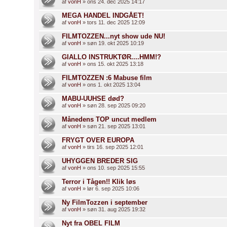
af
vonH
» ons 24. dec 2025 14:17
MEGA HANDEL INDGÅET!
af
vonH
» tors 11. dec 2025 12:09
FILMTOZZEN...nyt show ude NU!
af
vonH
» søn 19. okt 2025 10:19
GIALLO INSTRUKTØR....HMM!?
af
vonH
» ons 15. okt 2025 13:18
FILMTOZZEN :6 Mabuse film
af
vonH
» ons 1. okt 2025 13:04
MABU-UUHSE død?
af
vonH
» søn 28. sep 2025 09:20
Månedens TOP uncut medlem
af
vonH
» søn 21. sep 2025 13:01
FRYGT OVER EUROPA
af
vonH
» tirs 16. sep 2025 12:01
UHYGGEN BREDER SIG
af
vonH
» ons 10. sep 2025 15:55
Terror i Tågen!! Klik løs
af
vonH
» lør 6. sep 2025 10:06
Ny FilmTozzen i september
af
vonH
» søn 31. aug 2025 19:32
Nyt fra OBEL FILM