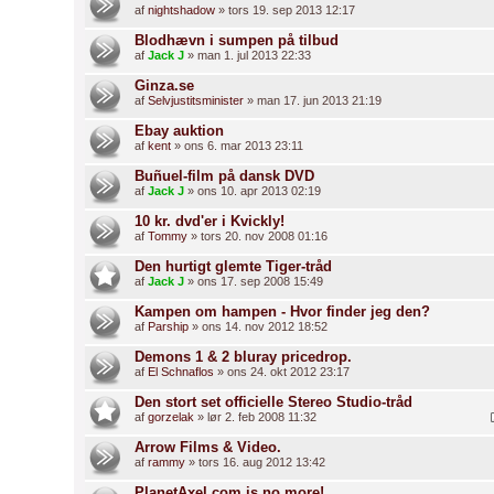
af
nightshadow
» tors 19. sep 2013 12:17
Blodhævn i sumpen på tilbud
af
Jack J
» man 1. jul 2013 22:33
Ginza.se
af
Selvjustitsminister
» man 17. jun 2013 21:19
Ebay auktion
af
kent
» ons 6. mar 2013 23:11
Buñuel-film på dansk DVD
af
Jack J
» ons 10. apr 2013 02:19
10 kr. dvd'er i Kvickly!
af
Tommy
» tors 20. nov 2008 01:16
Den hurtigt glemte Tiger-tråd
af
Jack J
» ons 17. sep 2008 15:49
Kampen om hampen - Hvor finder jeg den?
af
Parship
» ons 14. nov 2012 18:52
Demons 1 & 2 bluray pricedrop.
af
El Schnaflos
» ons 24. okt 2012 23:17
Den stort set officielle Stereo Studio-tråd
af
gorzelak
» lør 2. feb 2008 11:32
Arrow Films & Video.
af
rammy
» tors 16. aug 2012 13:42
PlanetAxel.com is no more!