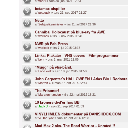
af
vonH
» søn 30. jun 2024 12:23
betamax afspiller
af
potpotdk
» tors 21. sep 2017 21:27
Netto
af
Selvjustitsminister
» tirs 11. jul 2017 21:36
Cannibal Holocaust på blue-ray fra AWE
af
warlock
» tirs 3. nov 2015 03:41
NWR på Fab Press
af
warlock
» tirs 7. jul 2015 03:17
Links: Plakater - VHS covers - Filmprogrammer
af
kent
» ons 2. mar 2011 19:06
"Mugg" på vhs-bånd.
af
Lone wolf
» søn 18. jan 2015 01:50
John Carpenter's HALLOWEEN i Atlas Bio i Rødovre
af
Morten C
» man 27. okt 2014 22:44
The Prisoner!
af
Maratonmanden
» tirs 22. maj 2012 18:21
10 kroners-dvd'er hos BB
af
Jack J
» søn 21. sep 2014 01:59
VINYLHIMLEN dokumentar på DANISHDOX.COM
af
Vi Har Sjov
» søn 12. okt 2014 12:08
Mad Max 2 aka. The Road Warrior - Unrated!!!