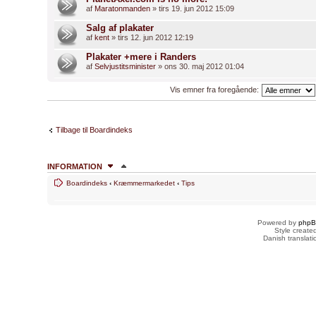
af
Maratonmanden
» tirs 19. jun 2012 15:09
Salg af plakater
af
kent
» tirs 12. jun 2012 12:19
Plakater +mere i Randers
af
Selvjustitsminister
» ons 30. maj 2012 01:04
Vis emner fra foregående:
Tilbage til Boardindeks
INFORMATION
Boardindeks
‹
Kræmmermarkedet
‹
Tips
HVEM ER ONLINE
Brugere der læser dette forum: Ingen og 2 gæster
Powered by
php
FORUMTILLADELSER
Style creat
Danish translat
Du
kan ikke
skrive nye emner
Du
kan ikke
besvare emner
Du
kan ikke
redigere dine indlæg
Du
kan ikke
slette dine indlæg
Du
kan ikke
vedhæfte filer