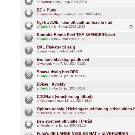
af
Diabolik
» tirs 1. sep 2009 23:00
BZ + Punk
af
Gynther Meyer
» man 25. sep 2006 04:35
Nyt fra AWE - den officielt uofficielle tråd
af
Jack J
» lør 8. mar 2008 18:36
Komplet Emma Peel THE AVENGERS-sæt
af
Jack J
» fre 7. mar 2014 21:53
QXL Plakater til salg
af
kent
» ons 5. feb 2014 18:00
two lane blacktop på dk-dvd
af
warlock
» fre 7. feb 2014 01:02
Shaw-udsalg hos DDD
af
Jack J
» fre 31. jan 2014 05:33
Bokse i Kvickly
af
Jack J
» fre 17. jan 2014 00:41
CDON.dk (vouchere og tilbud)
af
njhansen
» man 13. aug 2012 16:24
Ophørs udsalg i Helsingørs ældste og sidste video b
af
søren
» lør 19. okt 2013 20:59
Den stort set officielle TP-tråd
af
Nicolai
» fre 11. apr 2008 23:18
Fulci's DE LANGE NEGLES NAT + ULVEHUNDEN