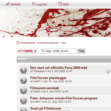
Tilmeld
Log ind
OSS
Boardindeks
‹
Kræmmermarkedet
‹
Tips
Skriv et nyt emne
EMNER
Den stort set officielle Fona 2000-tråd
af
Thomsen
» fre 1. feb 2008 12:47
FilmTozzen planlægger
af
vonH
» man 16. sep 2024 16:23
Filmevent-venskab
af
vonH
» fre 6. sep 2024 12:43
Peter Johansen minde-FilmTozzen-program
af
vonH
» ons 21. aug 2024 14:23
Snart på Filmtozzen