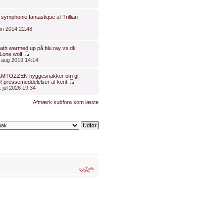
z symphonie fantastique
af
Trillian
jun 2014 22:48
ath warmed up på blu ray vs dk
Lone wolf
. aug 2019 14:14
ILMTOZZEN hyggesnakker om gl.
 pressemeddelelser
af
kent
 jul 2026 19:34
Afmærk subfora som læste