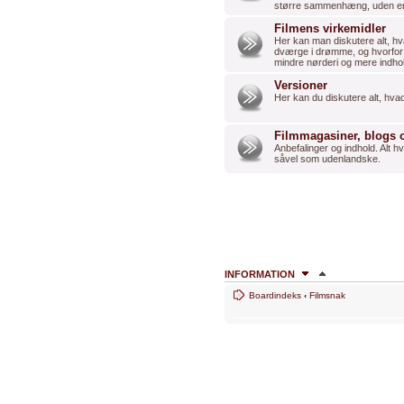
større sammenhæng, uden enk
Filmens virkemidler
Her kan man diskutere alt, hva
dværge i drømme, og hvorfor bl
mindre nørderi og mere indho
Versioner
Her kan du diskutere alt, hva
Filmmagasiner, blogs 
Anbefalinger og indhold. Alt 
såvel som udenlandske.
INFORMATION
Boardindeks
‹
Filmsnak
HVEM ER ONLINE
Brugere der læser dette forum: Ingen og