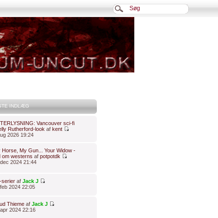
STE INDLÆG
TERLYSNING: Vancouver sci-fi
lly Rutherford-look
af
kent
 aug 2026 19:24
 Horse, My Gun... Your Widow -
d om westerns
af
potpotdk
 dec 2024 21:44
-serier
af
Jack J
 feb 2024 22:05
ud Thieme
af
Jack J
. apr 2024 22:16