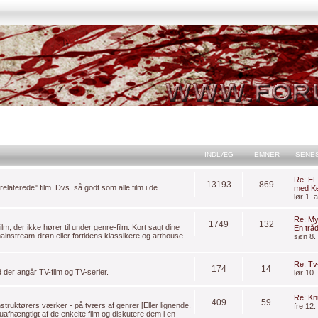
INDLÆG
EMNER
SENE
Re: EF
13193
869
laterede" film. Dvs. så godt som alle film i de
med Ke
lør 1.
Re: My
1749
132
lm, der ikke hører til under genre-film. Kort sagt dine
En trå
mainstream-drøn eller fortidens klassikere og arthouse-
søn 8.
Re: Tv
174
14
 der angår TV-film og TV-serier.
lør 10.
Re: Kn
409
59
struktørers værker - på tværs af genrer [Eller lignende.
fre 12
e uafhængtigt af de enkelte film og diskutere dem i en