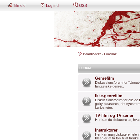
Tilmeld
Log ind
OSS
Boardindeks
‹
Filmsnak
FORUM
Genrefilm
Diskussionsforum for "Uncut-re
fantastiske genrer..
Ikke-genrefilm
Diskussionsforum for alle de fi
guilty pleasures, det nyeste 
kuriøsiteter.
TV-film og TV-serier
Her kan du diskutere alt, hvad
Instruktører
Her kan man diskutere hele in
Ideen er at få folk til at tænk