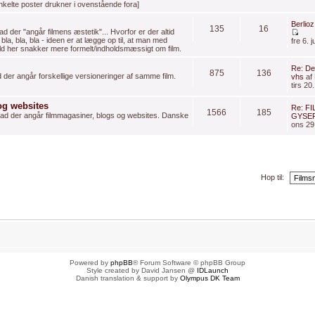
elte poster drukner i ovenstående fora]
Berlio
135
16
d der "angår filmens æstetik"... Hvorfor er der altid
a, bla, bla - ideen er at lægge op til, at man med
fre 6. 
ld her snakker mere formelt/indholdsmæssigt om film.
Re: De
875
136
d der angår forskellige versioneringer af samme film.
vhs
af
tirs 20
og websites
Re: F
1566
185
hvad der angår filmmagasiner, blogs og websites. Danske
GYSER
ons 29.
Hop til:
 1 gæst
Powered by
phpBB
® Forum Software © phpBB Group
Style created by David Jansen @
IDLaunch
Danish translation & support by
Olympus DK Team