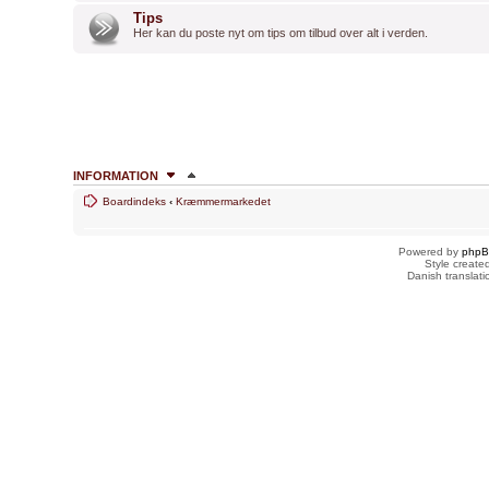
Tips
Her kan du poste nyt om tips om tilbud over alt i verden.
INFORMATION
Boardindeks
‹
Kræmmermarkedet
HVEM ER ONLINE
Brugere der læser dette forum: Ingen og 1 gæst
Powered by
php
Style creat
Danish translat