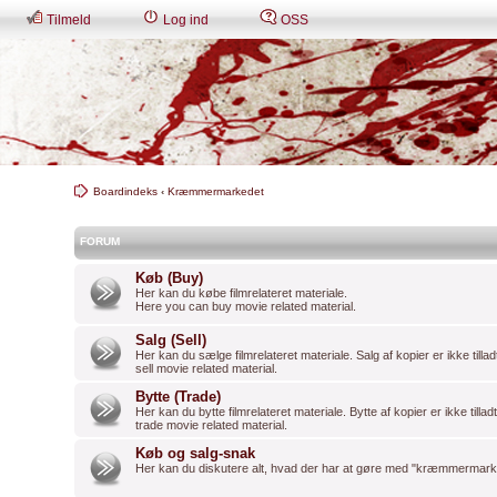
Tilmeld
Log ind
OSS
Boardindeks
‹
Kræmmermarkedet
FORUM
Køb (Buy)
Her kan du købe filmrelateret materiale.
Here you can buy movie related material.
Salg (Sell)
Her kan du sælge filmrelateret materiale. Salg af kopier er ikke tilla
sell movie related material.
Bytte (Trade)
Her kan du bytte filmrelateret materiale. Bytte af kopier er ikke tilla
trade movie related material.
Køb og salg-snak
Her kan du diskutere alt, hvad der har at gøre med "kræmmermark