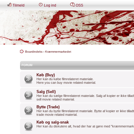
Tilmeld
Log ind
OSS
Boardindeks
‹
Kræmmermarkedet
FORUM
Køb (Buy)
Her kan du købe filmrelateret materiale.
Here you can buy movie related material.
Salg (Sell)
Her kan du sælge filmrelateret materiale. Salg af kopier er ikke tilla
sell movie related material.
Bytte (Trade)
Her kan du bytte filmrelateret materiale. Bytte af kopier er ikke tilla
trade movie related material.
Køb og salg-snak
Her kan du diskutere alt, hvad der har at gøre med "kræmmermark