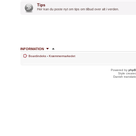
Tips
Her kan du poste nyt om tips om tilbud over alt i verden.
INFORMATION
Boardindeks
‹
Kræmmermarkedet
HVEM ER ONLINE
Brugere der læser dette forum: Ingen og 1 gæst
Powered by
php
Style creat
Danish translat