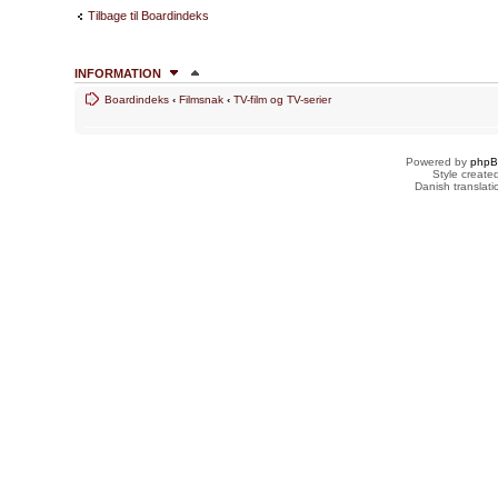
Tilbage til Boardindeks
INFORMATION
Boardindeks
‹
Filmsnak
‹
TV-film og TV-serier
HVEM ER ONLINE
Brugere der læser dette forum: Ingen og 1 gæst
Powered by
php
FORUMTILLADELSER
Style creat
Danish translat
Du
kan ikke
skrive nye emner
Du
kan ikke
besvare emner
Du
kan ikke
redigere dine indlæg
Du
kan ikke
slette dine indlæg
Du
kan ikke
vedhæfte filer