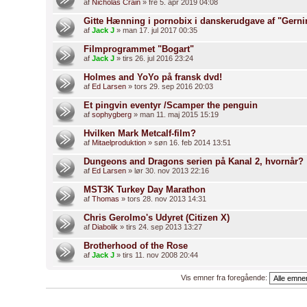
af
Nicholas Crain
» fre 5. apr 2019 04:08
Gitte Hænning i pornobix i danskerudgave af "Gerni
af
Jack J
» man 17. jul 2017 00:35
Filmprogrammet "Bogart"
af
Jack J
» tirs 26. jul 2016 23:24
Holmes and YoYo på fransk dvd!
af
Ed Larsen
» tors 29. sep 2016 20:03
Et pingvin eventyr /Scamper the penguin
af
sophygberg
» man 11. maj 2015 15:19
Hvilken Mark Metcalf-film?
af
Mitaelproduktion
» søn 16. feb 2014 13:51
Dungeons and Dragons serien på Kanal 2, hvornår?
af
Ed Larsen
» lør 30. nov 2013 22:16
MST3K Turkey Day Marathon
af
Thomas
» tors 28. nov 2013 14:31
Chris Gerolmo's Udyret (Citizen X)
af
Diabolik
» tirs 24. sep 2013 13:27
Brotherhood of the Rose
af
Jack J
» tirs 11. nov 2008 20:44
Vis emner fra foregående: