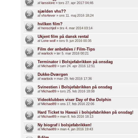
af
larsskive
» tors 27. apr 2017 04:46
sjælden vhs??
af
vhs4ever
» ons 11. maj 2016 18:24
hvilken film?
af
henschjell
» tirs 4. mar 2014 03:14
Ukjent film på dansk rental
af
Lone wolf
» tors 9. jun 2016 00:35
Film der anbefales / Film-Tips
af
warlock
» lør 5. mar 2016 00:21
Terminator i Bolsjefabrikken på onsdag
af
Michael89
» søn 24. apr 2016 12:51
Dukke-Dværgen
af
warlock
» man 29. feb 2016 17:36
Svinestien i Bolsjefabrikken på onsdag
af
Michael89
» tors 25. feb 2016 18:08
Videoklubben viser Day of the Dolphin
af
Michael89
» ons 17. feb 2016 22:06
Hard Ticket to Hawaii i bolsjefabrikken på onsdag!
af
Michael89
» man 8. feb 2016 18:13
Ny biograf i bolsjefabrikken!
af
Michael89
» man 4. jan 2016 19:43
B-film