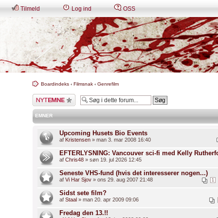
Tilmeld
Log ind
OSS
Boardindeks
‹
Filmsnak
‹
Genrefilm
Skriv et nyt emne
EMNER
Upcoming Husets Bio Events
af
Kristensen
» man 3. mar 2008 16:40
EFTERLYSNING: Vancouver sci-fi med Kelly Rutherf
af
Chris48
» søn 19. jul 2026 12:45
Seneste VHS-fund (hvis det interesserer nogen...)
af
Vi Har Sjov
» ons 29. aug 2007 21:48
1
Sidst sete film?
af
Staal
» man 20. apr 2009 09:06
Fredag den 13.!!