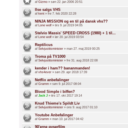
af
Gizmo
» søn 22. jan 2006 20:51
Ilse salgs VHS
af
kent
» fre 7. feb 2020 22:28
NINJA MISSION og en til på dansk vhs??
af
Lone wolf
» tirs 9. jul 2019 04:05
Stelvio Massis' SPEED CROSS (1980) + 1 til...
af
Lone wolf
» lør 20. jul 2019 03:54
Reptilicus
af
Selvjustitsminister
» man 27. maj 2019 00:25
Troma på TV1000
af
Selvjustitsminister
» fre 31. aug 2018 22:08
kender i ham?? bananmanden!
af
vhs4ever
» søn 29. apr 2018 17:39
Netflix anbefalinger
af
Gramm
» søn 9. jul 2017 08:04
Blood Simple i biffen?
af
Jack J
» tirs 17. okt 2017 19:14
Knud Thieme's Spildt Liv
af
Selvjustitsminister
» ons 9. aug 2017 01:10
Youtube Anbefalinger
af
Gramm
» man 10. jul 2017 04:42
90'erne gyserfilm