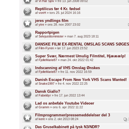
af
Vi Har Sjov
» fre 13. jun 2008 09:02
Reptilicus før 4 Kr. fødsel
af
vonH
» tors 25. jul 2024 16:16
jeres yndlings film
af
ytre
» ons 28. nov 2007 23:02
Rapportpigen
af
Selvjustitsminister
» man 7. aug 2023 18:11
DANSKE FILM EX-RENTAL OMSLAG SCANS SØGES.
af
Film-Fyren
» lør 17. jun 2023 23:52
Super Svær, Nærmest Umulig Filmtitel, Hjææælp!
af
FjolleMarie87
» man 24. okt 2022 01:42
Indscanning af VHS Omslag Ønskes
af
FjolleMarie87
» fre 11. nov 2022 16:59
Danish Escape From New York VHS Scans Wanted!
af
Snake1997
» fre 4. nov 2022 22:25
Dansk Giallo?
af
Fabeldyr
» fre 17. jun 2022 13:44
Lad os anbefale Youtube Videoer
af
Gramm
» ons 6. apr 2022 11:22
Filmprogrammer/pressemeddelelser del 3
af
kent
» ons 2. okt 2013 08:24
Das Gruselkabinett på tysk N3/NDR?