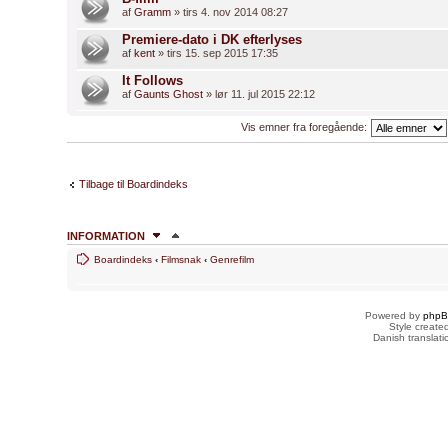
af
Gramm
» tirs 4. nov 2014 08:27
Premiere-dato i DK efterlyses
af
kent
» tirs 15. sep 2015 17:35
It Follows
af
Gaunts Ghost
» lør 11. jul 2015 22:12
Vis emner fra foregående:
Tilbage til Boardindeks
INFORMATION
Boardindeks
‹
Filmsnak
‹
Genrefilm
HVEM ER ONLINE
Brugere der læser dette forum:
Google [Bot]
og 10 gæster
Powered by
php
FORUMTILLADELSER
Style creat
Danish translat
Du
kan ikke
skrive nye emner
Du
kan ikke
besvare emner
Du
kan ikke
redigere dine indlæg
Du
kan ikke
slette dine indlæg
Du
kan ikke
vedhæfte filer