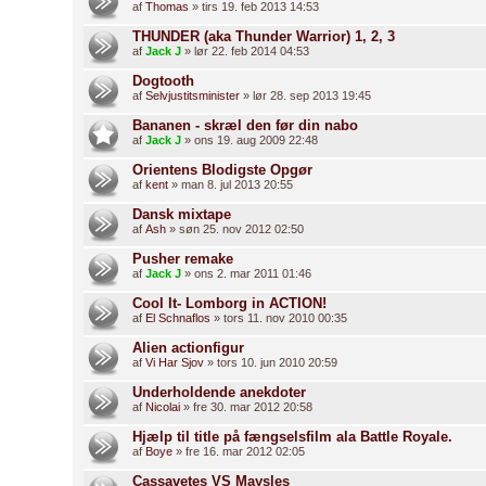
af
Thomas
» tirs 19. feb 2013 14:53
THUNDER (aka Thunder Warrior) 1, 2, 3
af
Jack J
» lør 22. feb 2014 04:53
Dogtooth
af
Selvjustitsminister
» lør 28. sep 2013 19:45
Bananen - skræl den før din nabo
af
Jack J
» ons 19. aug 2009 22:48
Orientens Blodigste Opgør
af
kent
» man 8. jul 2013 20:55
Dansk mixtape
af
Ash
» søn 25. nov 2012 02:50
Pusher remake
af
Jack J
» ons 2. mar 2011 01:46
Cool It- Lomborg in ACTION!
af
El Schnaflos
» tors 11. nov 2010 00:35
Alien actionfigur
af
Vi Har Sjov
» tors 10. jun 2010 20:59
Underholdende anekdoter
af
Nicolai
» fre 30. mar 2012 20:58
Hjælp til title på fængselsfilm ala Battle Royale.
af
Boye
» fre 16. mar 2012 02:05
Cassavetes VS Maysles