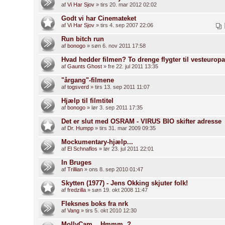
af
Vi Har Sjov
» tirs 20. mar 2012 02:02
Godt vi har Cinemateket
af
Vi Har Sjov
» tirs 4. sep 2007 22:06
Run bitch run
af
bonogo
» søn 6. nov 2011 17:58
Hvad hedder filmen? To drenge flygter til vesteuropa
af
Gaunts Ghost
» fre 22. jul 2011 13:35
"årgang"-filmene
af
togsverd
» tirs 13. sep 2011 11:07
Hjælp til filmtitel
af
bonogo
» lør 3. sep 2011 17:35
Det er slut med OSRAM - VIRUS BIO skifter adresse
af
Dr. Humpp
» tirs 31. mar 2009 09:35
Mockumentary-hjælp...
af
El Schnaflos
» lør 23. jul 2011 22:01
In Bruges
af
Trillian
» ons 8. sep 2010 01:47
Skytten (1977) - Jens Okking skjuter folk!
af
fredzilla
» søn 19. okt 2008 11:47
Fleksnes boks fra nrk
af
Vang
» tirs 5. okt 2010 12:30
MollyCam... Hmmm..?