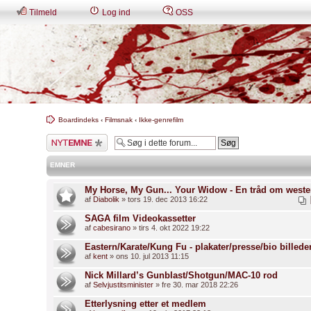
Tilmeld
Log ind
OSS
Boardindeks
‹
Filmsnak
‹
Ikke-genrefilm
Skriv et nyt emne
EMNER
My Horse, My Gun... Your Widow - En tråd om weste
af
Diabolik
» tors 19. dec 2013 16:22
SAGA film Videokassetter
af
cabesirano
» tirs 4. okt 2022 19:22
Eastern/Karate/Kung Fu - plakater/presse/bio billede
af
kent
» ons 10. jul 2013 11:15
Nick Millard’s Gunblast/Shotgun/MAC-10 rod
af
Selvjustitsminister
» fre 30. mar 2018 22:26
Etterlysning etter et medlem