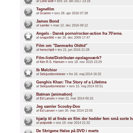
af
Lone wolf
» tors 19. okt 2017 23:18
Tegnefilm
af
Gramm
» tors 28. apr 2016 07:28
James Bond
af
samler
» man 12. dec 2016 09:12
Angels - Dansk porno/rocker-action fra 70'erne.
af
snaps666
» lør 26. dec 2009 17:47
Film om "Danmarks Oldtid"
af
henschjell
» tirs 21. jun 2016 21:28
Film-liste/Distributør-opslagsværk?
af
Kim R.S. Hansen
» ons 18. nov 2015 23:29
Ib Melchior
af
Selvjustitsminister
» fre 16. maj 2014 16:32
Genghis Khan: The Story of a Lifetime
af
Selvjustitsminister
» tors 15. maj 2014 03:51
Batman (animation)
af
Ed Larsen
» man 31. mar 2014 00:15
Jeg samler Scooby-Doo
af
Ed Larsen
» søn 30. mar 2014 22:05
hjælp til at finde en film der hedder fem små sorte 
af
potpotdk
» ons 19. mar 2014 21:32
De Skrigene Halse på DVD i marts