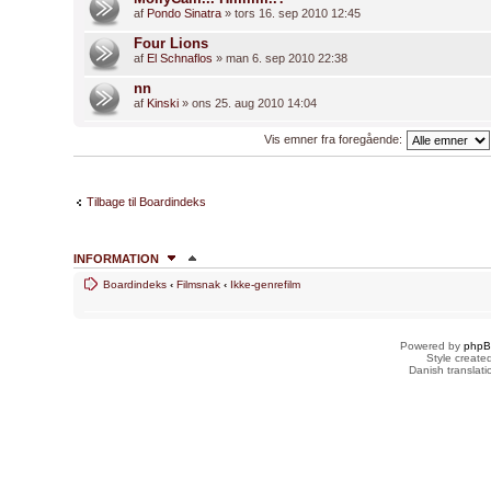
af
Pondo Sinatra
» tors 16. sep 2010 12:45
Four Lions
af
El Schnaflos
» man 6. sep 2010 22:38
nn
af
Kinski
» ons 25. aug 2010 14:04
Vis emner fra foregående:
Tilbage til Boardindeks
INFORMATION
Boardindeks
‹
Filmsnak
‹
Ikke-genrefilm
HVEM ER ONLINE
Brugere der læser dette forum: Ingen og 1 gæst
Powered by
php
FORUMTILLADELSER
Style creat
Danish translat
Du
kan ikke
skrive nye emner
Du
kan ikke
besvare emner
Du
kan ikke
redigere dine indlæg
Du
kan ikke
slette dine indlæg
Du
kan ikke
vedhæfte filer