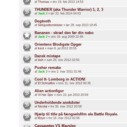
af
Thomas
» tirs 19. feb 2013 14:53
THUNDER (aka Thunder Warrior) 1, 2, 3
af
Jack J
» lør 22. feb 2014 04:53
Dogtooth
af
Selvjustitsminister
» lør 28. sep 2013 19:45
Bananen - skræl den før din nabo
af
Jack J
» ons 19. aug 2009 22:48
Orientens Blodigste Opgør
af
kent
» man 8. jul 2013 20:55
Dansk mixtape
af
Ash
» søn 25. nov 2012 02:50
Pusher remake
af
Jack J
» ons 2. mar 2011 01:46
Cool It- Lomborg in ACTION!
af
El Schnaflos
» tors 11. nov 2010 00:35
Alien actionfigur
af
Vi Har Sjov
» tors 10. jun 2010 20:59
Underholdende anekdoter
af
Nicolai
» fre 30. mar 2012 20:58
Hjælp til title på fængselsfilm ala Battle Royale.
af
Boye
» fre 16. mar 2012 02:05
Cassavetes VS Maysles