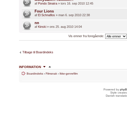
af
Pondo Sinatra
» tors 16. sep 2010 12:45
Four Lions
af
El Schnaflos
» man 6. sep 2010 22:38
nn
af
Kinski
» ons 25. aug 2010 14:04
Vis emner fra foregående:
Tilbage til Boardindeks
INFORMATION
Boardindeks
‹
Filmsnak
‹
Ikke-genrefilm
HVEM ER ONLINE
Brugere der læser dette forum: Ingen og 2 gæster
Powered by
php
FORUMTILLADELSER
Style creat
Danish translat
Du
kan ikke
skrive nye emner
Du
kan ikke
besvare emner
Du
kan ikke
redigere dine indlæg
Du
kan ikke
slette dine indlæg
Du
kan ikke
vedhæfte filer