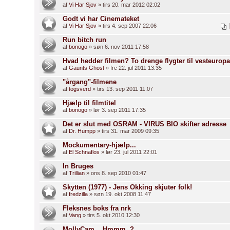
af
Vi Har Sjov
» tirs 20. mar 2012 02:02
Godt vi har Cinemateket
af
Vi Har Sjov
» tirs 4. sep 2007 22:06
Run bitch run
af
bonogo
» søn 6. nov 2011 17:58
Hvad hedder filmen? To drenge flygter til vesteuropa
af
Gaunts Ghost
» fre 22. jul 2011 13:35
"årgang"-filmene
af
togsverd
» tirs 13. sep 2011 11:07
Hjælp til filmtitel
af
bonogo
» lør 3. sep 2011 17:35
Det er slut med OSRAM - VIRUS BIO skifter adresse
af
Dr. Humpp
» tirs 31. mar 2009 09:35
Mockumentary-hjælp...
af
El Schnaflos
» lør 23. jul 2011 22:01
In Bruges
af
Trillian
» ons 8. sep 2010 01:47
Skytten (1977) - Jens Okking skjuter folk!
af
fredzilla
» søn 19. okt 2008 11:47
Fleksnes boks fra nrk
af
Vang
» tirs 5. okt 2010 12:30
MollyCam... Hmmm..?