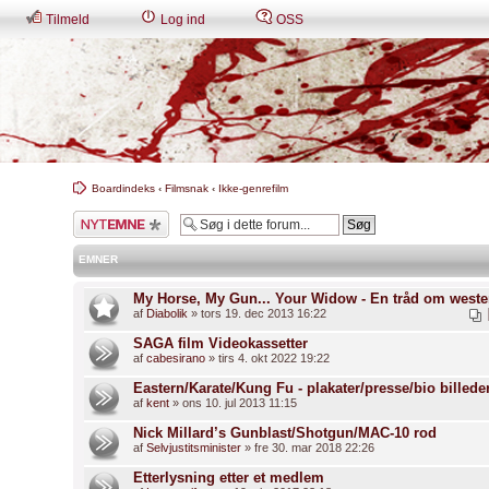
Tilmeld
Log ind
OSS
Boardindeks
‹
Filmsnak
‹
Ikke-genrefilm
Skriv et nyt emne
EMNER
My Horse, My Gun... Your Widow - En tråd om weste
af
Diabolik
» tors 19. dec 2013 16:22
SAGA film Videokassetter
af
cabesirano
» tirs 4. okt 2022 19:22
Eastern/Karate/Kung Fu - plakater/presse/bio billede
af
kent
» ons 10. jul 2013 11:15
Nick Millard’s Gunblast/Shotgun/MAC-10 rod
af
Selvjustitsminister
» fre 30. mar 2018 22:26
Etterlysning etter et medlem