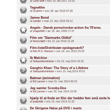
af
Lone wolf
» tors 19. okt 2017 23:18
Tegnefilm
af
Gramm
» tors 28. apr 2016 07:28
James Bond
af
samler
» man 12. dec 2016 09:12
Angels - Dansk porno/rocker-action fra 70'erne.
af
snaps666
» lør 26. dec 2009 17:47
Film om "Danmarks Oldtid"
af
henschjell
» tirs 21. jun 2016 21:28
Film-liste/Distributør-opslagsværk?
af
Kim R.S. Hansen
» ons 18. nov 2015 23:29
Ib Melchior
af
Selvjustitsminister
» fre 16. maj 2014 16:32
Genghis Khan: The Story of a Lifetime
af
Selvjustitsminister
» tors 15. maj 2014 03:51
Batman (animation)
af
Ed Larsen
» man 31. mar 2014 00:15
Jeg samler Scooby-Doo
af
Ed Larsen
» søn 30. mar 2014 22:05
hjælp til at finde en film der hedder fem små sorte 
af
potpotdk
» ons 19. mar 2014 21:32
De Skrigene Halse på DVD i marts