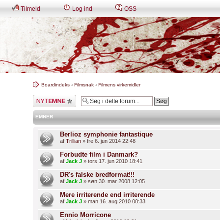
Tilmeld
Log ind
OSS
Boardindeks
‹
Filmsnak
‹
Filmens virkemidler
Skriv et nyt emne
EMNER
Berlioz symphonie fantastique
af
Trillian
» fre 6. jun 2014 22:48
Forbudte film i Danmark?
af
Jack J
» tors 17. jun 2010 18:41
DR's falske bredformat!!!
af
Jack J
» søn 30. mar 2008 12:05
Mere irriterende end irriterende
af
Jack J
» man 16. aug 2010 00:33
Ennio Morricone