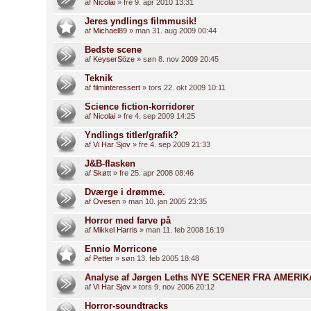
af
Nicolai
» fre 9. apr 2010 13:31
Jeres yndlings filmmusik!
af
Michael89
» man 31. aug 2009 00:44
Bedste scene
af
KeyserSöze
» søn 8. nov 2009 20:45
Teknik
af
filminteressert
» tors 22. okt 2009 10:11
Science fiction-korridorer
af
Nicolai
» fre 4. sep 2009 14:25
Yndlings titler/grafik?
af
Vi Har Sjov
» fre 4. sep 2009 21:33
J&B-flasken
af
Skøtt
» fre 25. apr 2008 08:46
Dværge i drømme.
af
Ovesen
» man 10. jan 2005 23:35
Horror med farve på
af
Mikkel Harris
» man 11. feb 2008 16:19
Ennio Morricone
af
Petter
» søn 13. feb 2005 18:48
Analyse af Jørgen Leths NYE SCENER FRA AMERIK
af
Vi Har Sjov
» tors 9. nov 2006 20:12
Horror-soundtracks