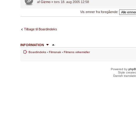
af
Gizmo
» tors 18. aug 2005 12:58
Vis emner fra foregående:
Tilbage til Boardindeks
INFORMATION
Boardindeks
‹
Filmsnak
‹
Filmens virkemidler
HVEM ER ONLINE
Brugere der læser dette forum: Ingen og 1 gæst
Powered by
php
FORUMTILLADELSER
Style creat
Danish translat
Du
kan ikke
skrive nye emner
Du
kan ikke
besvare emner
Du
kan ikke
redigere dine indlæg
Du
kan ikke
slette dine indlæg
Du
kan ikke
vedhæfte filer