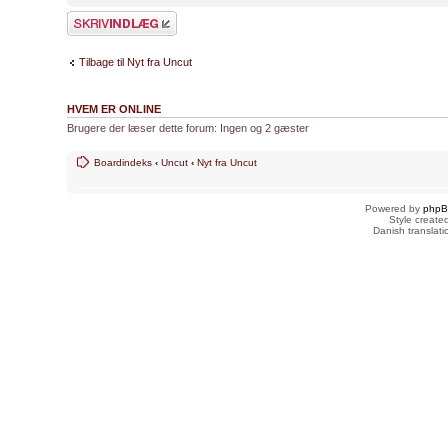
Skriv et svar
Tilbage til Nyt fra Uncut
HVEM ER ONLINE
Brugere der læser dette forum: Ingen og 2 gæster
Boardindeks
‹
Uncut
‹
Nyt fra Uncut
Powered by
php
Style creat
Danish translat