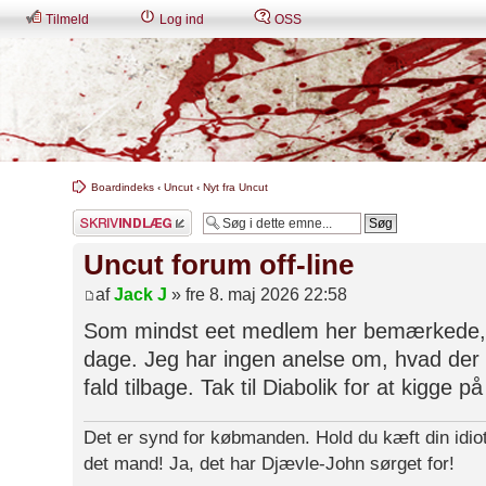
Tilmeld
Log ind
OSS
Boardindeks
‹
Uncut
‹
Nyt fra Uncut
Skriv et svar
Uncut forum off-line
af
Jack J
» fre 8. maj 2026 22:58
Som mindst eet medlem her bemærkede,
dage. Jeg har ingen anelse om, hvad der s
fald tilbage. Tak til Diabolik for at kigge p
Det er synd for købmanden. Hold du kæft din idiot
det mand! Ja, det har Djævle-John sørget for!