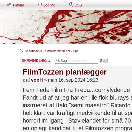
Tilmeld
Log ind
OSS
Boardindeks
‹
Kræmmermarkedet
‹
Tips
Skriv et svar
FilmTozzen planlægger
af
vonH
» man 16. sep 2024 16:23
Fem Fede Film Fra Freda...cornylydende 
Fandt ud af at jeg har en lille flok blurays 
instrueret af Italo "semi maestro" Ricard
helt klart var kraftigt medvirkende til at 
horrorfilm igang i Støvlelandet for små 70
en oplagt kandidat til et Filmtozzen progra