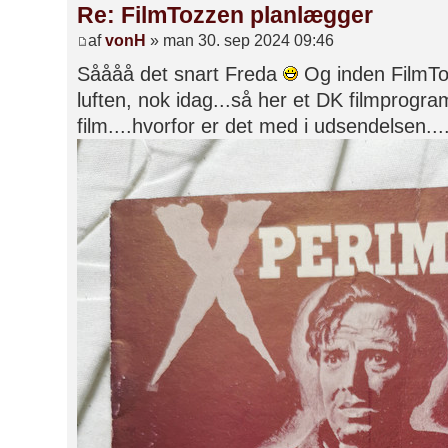
Re: FilmTozzen planlægger
af
vonH
» man 30. sep 2024 09:46
Såååå det snart Freda
Og inden FilmTo
luften, nok idag...så her et DK filmprog
film....hvorfor er det med i udsendelsen...