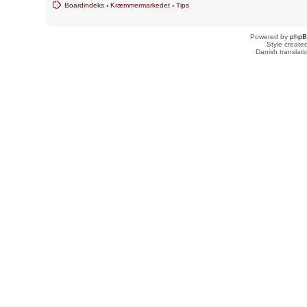
Boardindeks
‹
Kræmmermarkedet
‹
Tips
Powered by
php
Style creat
Danish translat