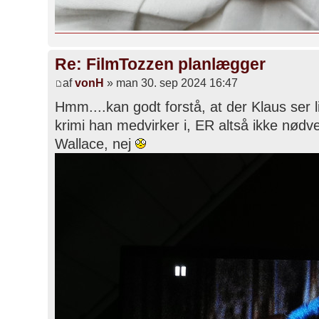
Re: FilmTozzen planlægger
af
vonH
» man 30. sep 2024 16:47
Hmm....kan godt forstå, at der Klaus ser 
krimi han medvirker i, ER altså ikke nø
Wallace, nej