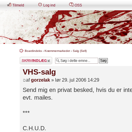
Tilmeld
Log ind
OSS
Boardindeks
‹
Kræmmermarkedet
‹
Salg (Sell)
Skriv et svar
VHS-salg
af
gorzelak
» lør 29. jul 2006 14:29
Send mig en privat besked, hvis du er int
evt. mailes.
***
C.H.U.D.