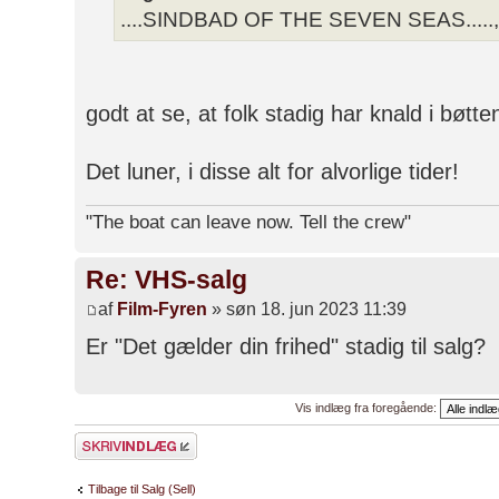
....SINDBAD OF THE SEVEN SEAS....., e
godt at se, at folk stadig har knald i bøtten
Det luner, i disse alt for alvorlige tider!
"The boat can leave now. Tell the crew"
Re: VHS-salg
af
Film-Fyren
» søn 18. jun 2023 11:39
Er "Det gælder din frihed" stadig til salg?
Vis indlæg fra foregående:
Skriv et svar
Tilbage til Salg (Sell)