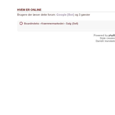
HVEM ER ONLINE
Brugere der læser dette forum:
Google [Bot]
og 3 gæster
Boardindeks
‹
Kræmmermarkedet
‹
Salg (Sell)
Powered by
php
Style creat
Danish translat