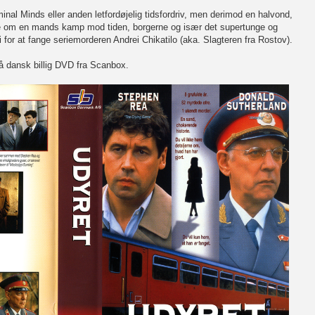
inal Minds eller anden letfordøjelig tidsfordriv, men derimod en halvond,
torie om en mands kamp mod tiden, borgerne og især det supertunge og
 for at fange seriemorderen Andrei Chikatilo (aka. Slagteren fra Rostov).
å dansk billig DVD fra Scanbox.