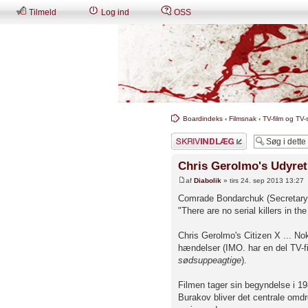
Tilmeld
Log ind
OSS
Boardindeks
‹
Filmsnak
‹
TV-film og TV-s
Skriv et svar
Chris Gerolmo's Udyret 
af
Diabolik
» tirs 24. sep 2013 13:27
Comrade Bondarchuk (Secretary 
"There are no serial killers in t
Chris Gerolmo's Citizen X ... No
hændelser (IMO. har en del TV-fi
sødsuppeagtige
).
Filmen tager sin begyndelse i 19
Burakov bliver det centrale omdr