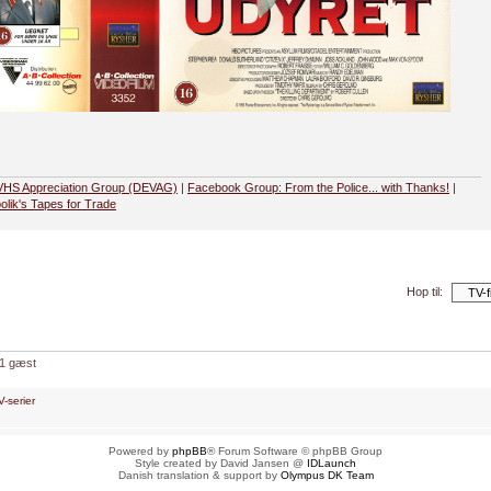
VHS Appreciation Group (DEVAG)
|
Facebook Group: From the Police... with Thanks!
|
olik's Tapes for Trade
Hop til:
 1 gæst
V-serier
Powered by
phpBB
® Forum Software © phpBB Group
Style created by David Jansen @
IDLaunch
Danish translation & support by
Olympus DK Team