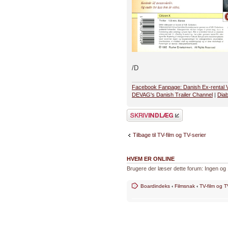
/D
Facebook Fanpage: Danish Ex-rental 
DEVAG's Danish Trailer Channel
|
Diab
Skriv et svar
Tilbage til TV-film og TV-serier
HVEM ER ONLINE
Brugere der læser dette forum: Ingen og
Boardindeks
‹
Filmsnak
‹
TV-film og T