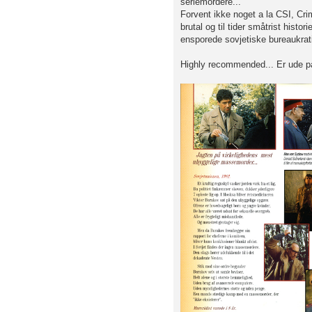
seriemordere...
Forvent ikke noget a la CSI, Crim
brutal og til tider småtrist his
ensporede sovjetiske bureaukrati
Highly recommended... Er ude p