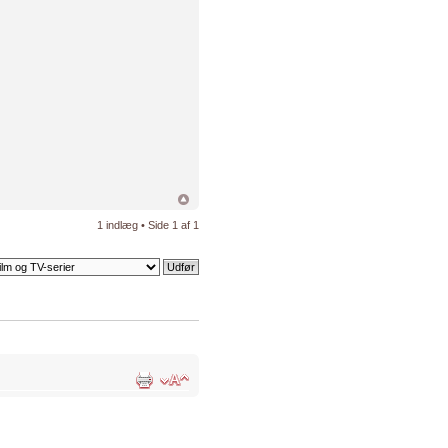
1 indlæg • Side
1
af
1