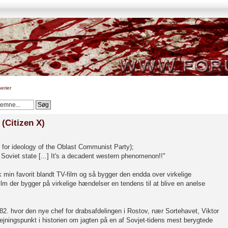
erier
(Citizen X)
for ideology of the Oblast Communist Party);
he Soviet state [...] It's a decadent western phenomenon!!"
k min favorit blandt TV-film og så bygger den endda over virkelige
lm der bygger på virkelige hændelser en tendens til at blive en anelse
82. hvor den nye chef for drabsafdelingen i Rostov, nær Sortehavet, Viktor
ejningspunkt i historien om jagten på en af Sovjet-tidens mest berygtede