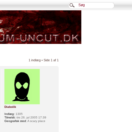
1 indlæg • Side
1
af
1
Diabolik
Indlæg:
1305
Tilmeldt:
tirs 26. jul 2005 17:39
Geografisk sted:
A scary place