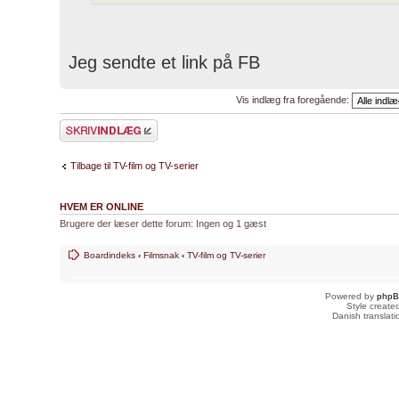
Jeg sendte et link på FB
Vis indlæg fra foregående:
Skriv et svar
Tilbage til TV-film og TV-serier
HVEM ER ONLINE
Brugere der læser dette forum: Ingen og 1 gæst
Boardindeks
‹
Filmsnak
‹
TV-film og TV-serier
Powered by
php
Style creat
Danish translat