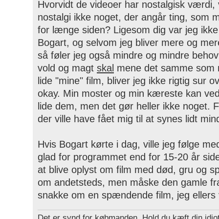
Hvorvidt de videoer har nostalgisk værdi
nostalgi ikke noget, der angår ting, som
for længe siden? Ligesom dig var jeg ikke 
Bogart, og selvom jeg bliver mere og me
så føler jeg også mindre og mindre behov
vold og magt
skal
mene det samme som mi
lide "mine" film, bliver jeg ikke rigtig sur o
okay. Min moster og min kæreste kan ved 
lide dem, men det gør heller ikke noget. F
der ville have fået mig til at synes lidt m
Hvis Bogart kørte i dag, ville jeg følge 
glad for programmet end for 15-20 år siden.
at blive oplyst om film med død, gru og sp
om andetsteds, men måske den gamle fran
snakke om en spændende film, jeg ellers 
Det er synd for købmanden. Hold du kæft din idiot