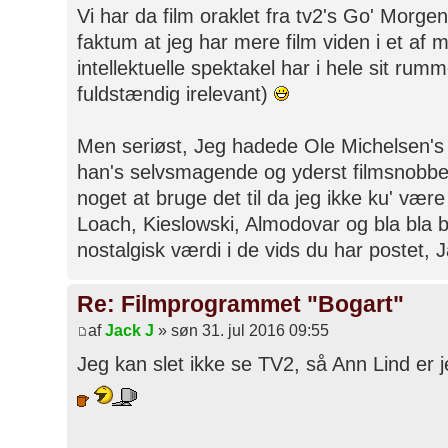
Vi har da film oraklet fra tv2's Go' Morge
faktum at jeg har mere film viden i et af
intellektuelle spektakel har i hele sit rum
fuldstændig irelevant)
Men seriøst, Jeg hadede Ole Michelsen's 
han's selvsmagende og yderst filmsnobbe
noget at bruge det til da jeg ikke ku' væ
Loach, Kieslowski, Almodovar og bla bla b
nostalgisk værdi i de vids du har postet, 
Re: Filmprogrammet "Bogart"
af
Jack J
» søn 31. jul 2016 09:55
Jeg kan slet ikke se TV2, så Ann Lind er j