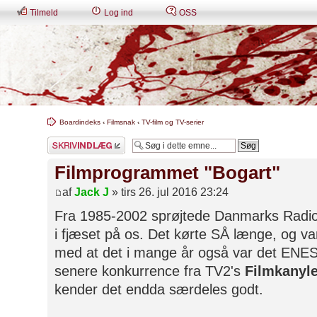
Tilmeld
Log ind
OSS
Boardindeks
‹
Filmsnak
‹
TV-film og TV-serier
Skriv et svar
Filmprogrammet "Bogart"
af
Jack J
» tirs 26. jul 2016 23:24
Fra 1985-2002 sprøjtede Danmarks Radi
i fjæset på os. Det kørte SÅ længe, og va
med at det i mange år også var det ENES
senere konkurrence fra TV2's
Filmkanyl
kender det endda særdeles godt.