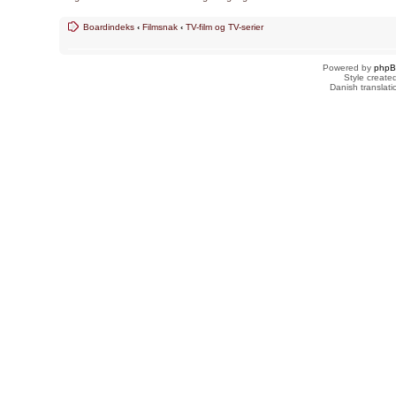
Boardindeks
‹
Filmsnak
‹
TV-film og TV-serier
Powered by
php
Style creat
Danish translat