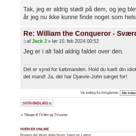
Tak, jeg er aldrig stødt på dem, og jeg blev
år jeg nu ikke kunne finde noget som hels
Re: William the Conqueror - Svær
af
Jack J
» lør 10. feb 2024 00:52
Jeg er i alt fald aldrig faldet over den.
Det er synd for købmanden. Hold du kæft din idiot
det mand! Ja, det har Djævle-John sørget for!
Vis indlæg fra foregående:
Skriv et svar
Tilbage til TV-film og TV-serier
HVEM ER ONLINE
Brugere der læser dette forum: Ingen og 1 gæst