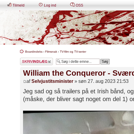
Tilmeld
Log ind
OSS
Boardindeks
‹
Filmsnak
‹
TV-film og TV-serier
Skriv et svar
William the Conqueror - Svær
af
Selvjustitsminister
» søn 27. aug 2023 21:53
Jeg sad og så trailers på et Irish bånd, og
(måske, der bliver sagt noget om del 1) 