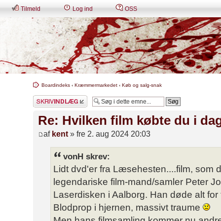
Tilmeld
Log ind
OSS
Boardindeks
‹
Kræmmermarkedet
‹
Køb og salg-snak
Skriv et svar
Re: Hvilken film købte du i da
af
kent
» fre 2. aug 2024 20:03
vonH skrev:
Lidt dvd'er fra Læsehesten....film, som 
legendariske film-mand/samler Peter Joh
Laserdisken i Aalborg. Han døde alt for ti
Blodprop i hjernen, massivt traume
Men hans filmsamling kommer nu andre f