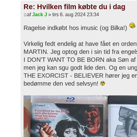
Re: Hvilken film købte du i dag
af
Jack J
» tirs 6. aug 2024 23:34
Ragelse indkøbt hos imusic (og Bilka!)
Virkelig fedt endelig at have fået en ord
MARTIN. Jeg optog den i sin tid fra enge
I DON'T WANT TO BE BORN aka Søn af Sa
men jeg kan sgu godt lide den. Og en un
THE EXORCIST - BELIEVER hører jeg er d
bedømme den ved selvsyn!