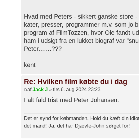
Hvad med Peters - sikkert ganske store - 
kater, presser, programmer m.v. som jo ble
program af FilmTozzen, hvor Ole fandt ud af
ham i udsigt fra en lukket biograf var "sn
Peter.......???
kent
Re: Hvilken film købte du i dag
af
Jack J
» tirs 6. aug 2024 23:23
I alt fald trist med Peter Johansen.
Det er synd for købmanden. Hold du kæft din idiot
det mand! Ja, det har Djævle-John sørget for!