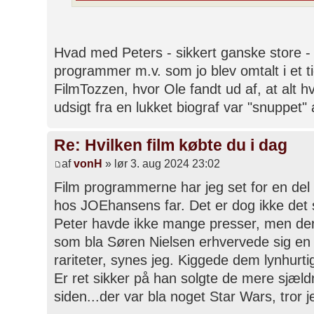
Hvad med Peters - sikkert ganske store - 
programmer m.v. som jo blev omtalt i et t
FilmTozzen, hvor Ole fandt ud af, at alt hv
udsigt fra en lukket biograf var "snuppet" 
Re: Hvilken film købte du i dag
af
vonH
» lør 3. aug 2024 23:02
Film programmerne har jeg set for en del 
hos JOEhansens far. Det er dog ikke det st
Peter havde ikke mange presser, men der
som bla Søren Nielsen erhvervede sig en d
rariteter, synes jeg. Kiggede dem lynhurt
Er ret sikker på han solgte de mere sjældn
siden...der var bla noget Star Wars, tror j