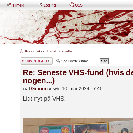
Tilmeld
Log ind
OSS
Boardindeks
‹
Filmsnak
‹
Genrefilm
Skriv et svar
Re: Seneste VHS-fund (hvis de
nogen...)
af
Gramm
» søn 10. mar 2024 17:46
Lidt nyt på VHS.