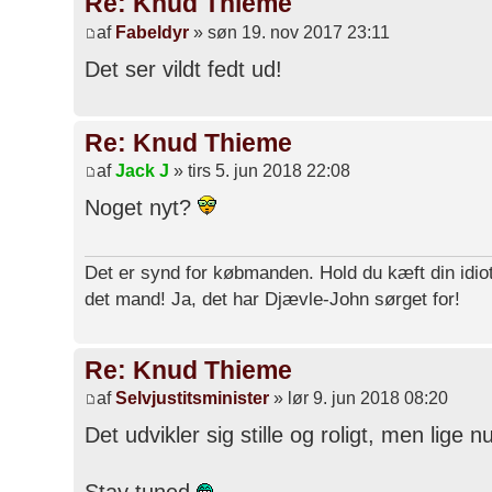
Re: Knud Thieme
af
Fabeldyr
» søn 19. nov 2017 23:11
Det ser vildt fedt ud!
Re: Knud Thieme
af
Jack J
» tirs 5. jun 2018 22:08
Noget nyt?
Det er synd for købmanden. Hold du kæft din idiot
det mand! Ja, det har Djævle-John sørget for!
Re: Knud Thieme
af
Selvjustitsminister
» lør 9. jun 2018 08:20
Det udvikler sig stille og roligt, men lige 