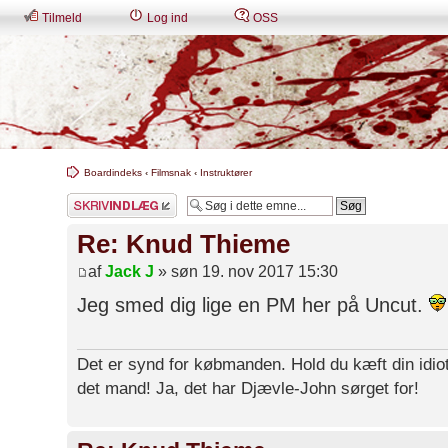
Tilmeld
Log ind
OSS
Boardindeks
‹
Filmsnak
‹
Instruktører
Skriv et svar
Re: Knud Thieme
af
Jack J
» søn 19. nov 2017 15:30
Jeg smed dig lige en PM her på Uncut.
Det er synd for købmanden. Hold du kæft din idiot
det mand! Ja, det har Djævle-John sørget for!