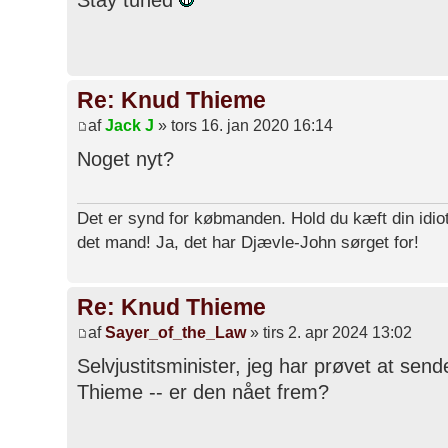
Stay tuned
Re: Knud Thieme
af
Jack J
» tors 16. jan 2020 16:14
Noget nyt?
Det er synd for købmanden. Hold du kæft din idiot
det mand! Ja, det har Djævle-John sørget for!
Re: Knud Thieme
af
Sayer_of_the_Law
» tirs 2. apr 2024 13:02
Selvjustitsminister, jeg har prøvet at se
Thieme -- er den nået frem?