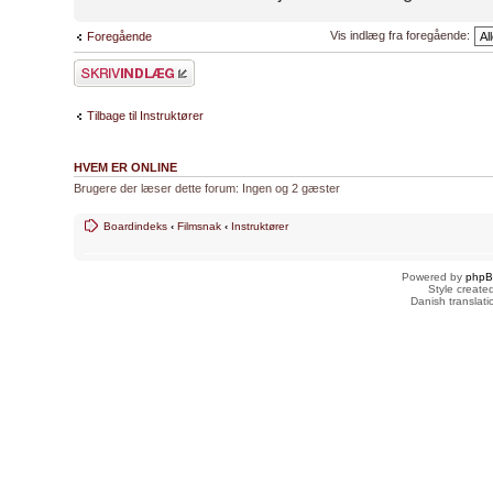
Vis indlæg fra foregående:
Foregående
Skriv et svar
Tilbage til Instruktører
HVEM ER ONLINE
Brugere der læser dette forum: Ingen og 2 gæster
Boardindeks
‹
Filmsnak
‹
Instruktører
Powered by
php
Style creat
Danish translat