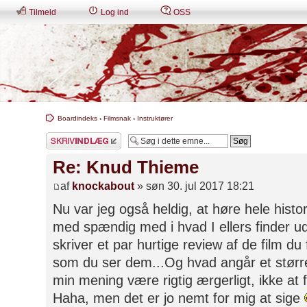
Tilmeld
Log ind
OSS
Boardindeks
‹
Filmsnak
‹
Instruktører
Skriv et svar
Re: Knud Thieme
af
knockabout
» søn 30. jul 2017 18:21
Nu var jeg også heldig, at høre hele histori
med spændig med i hvad I ellers finder ud
skriver et par hurtige review af de film d
som du ser dem...Og hvad angår et større i
min mening være rigtig ærgerligt, ikke at 
Haha, men det er jo nemt for mig at sige