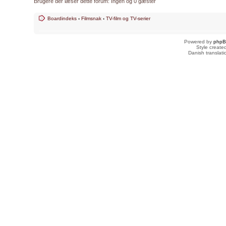
Brugere der læser dette forum: Ingen og 0 gæster
Boardindeks
‹
Filmsnak
‹
TV-film og TV-serier
Powered by
php
Style creat
Danish translat