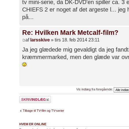
tv mini-serie, da DK-DVD'en spiller ca. 3 e
CHIEFS 2 er noget af det argeste l... jeg ha
på...
Re: Hvilken Mark Metcalf-film?
af
larsskive
» tirs 18. feb 2014 23:11
Ja jeg glædede mig gevaldigt da jeg fandt
kræmmermarked, men den glæde var ovre
Vis indlæg fra foregående:
Skriv et svar
Tilbage til TV-film og TV-serier
HVEM ER ONLINE