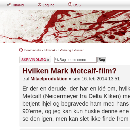
Tilmeld
Log ind
OSS
Boardindeks
‹
Filmsnak
‹
TV-film og TV-serier
Skriv et svar
Hvilken Mark Metcalf-film?
af
Mitaelproduktion
» søn 16. feb 2014 13:51
Er der en derude, der har en idé om, hvilk
Metcalf (Neidermeyer fra Delta Kliken) me
betjent ihjel og begravede ham med hans 
90'erne, og jeg kan kun huske denne ene 
se den igen, men kan slet ikke finde frem t