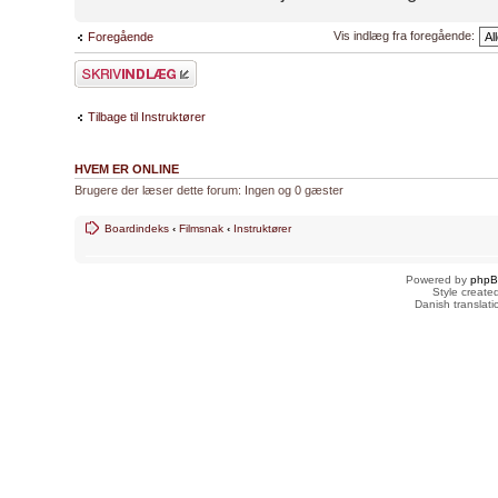
Vis indlæg fra foregående:
Foregående
Skriv et svar
Tilbage til Instruktører
HVEM ER ONLINE
Brugere der læser dette forum: Ingen og 0 gæster
Boardindeks
‹
Filmsnak
‹
Instruktører
Powered by
php
Style creat
Danish translat