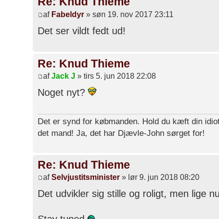
Re: Knud Thieme
af
Fabeldyr
» søn 19. nov 2017 23:11
Det ser vildt fedt ud!
Re: Knud Thieme
af
Jack J
» tirs 5. jun 2018 22:08
Noget nyt?
Det er synd for købmanden. Hold du kæft din idiot
det mand! Ja, det har Djævle-John sørget for!
Re: Knud Thieme
af
Selvjustitsminister
» lør 9. jun 2018 08:20
Det udvikler sig stille og roligt, men lige 