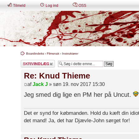
Tilmeld
Log ind
OSS
Boardindeks
‹
Filmsnak
‹
Instruktører
Skriv et svar
Re: Knud Thieme
af
Jack J
» søn 19. nov 2017 15:30
Jeg smed dig lige en PM her på Uncut.
Det er synd for købmanden. Hold du kæft din idiot
det mand! Ja, det har Djævle-John sørget for!