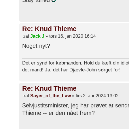
Stay tuned
Re: Knud Thieme
af
Jack J
» tors 16. jan 2020 16:14
Noget nyt?
Det er synd for købmanden. Hold du kæft din idiot
det mand! Ja, det har Djævle-John sørget for!
Re: Knud Thieme
af
Sayer_of_the_Law
» tirs 2. apr 2024 13:02
Selvjustitsminister, jeg har prøvet at se
Thieme -- er den nået frem?