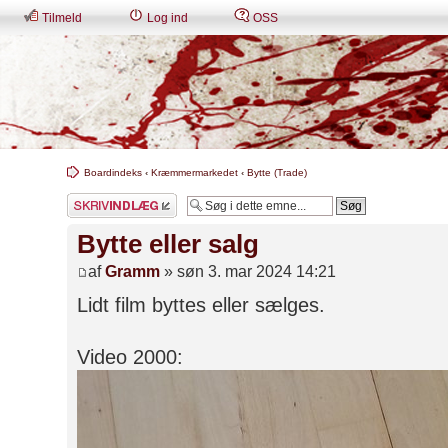
Tilmeld
Log ind
OSS
Boardindeks
‹
Kræmmermarkedet
‹
Bytte (Trade)
Skriv et svar
Bytte eller salg
af
Gramm
» søn 3. mar 2024 14:21
Lidt film byttes eller sælges.
Video 2000: