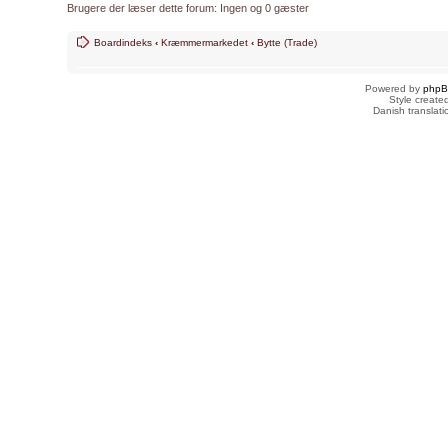
Brugere der læser dette forum: Ingen og 0 gæster
Boardindeks
‹
Kræmmermarkedet
‹
Bytte (Trade)
Powered by
php
Style creat
Danish translat